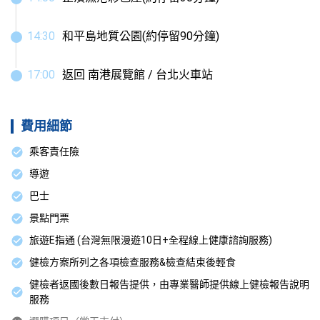
14
:
30
和平島地質公園(約停留90分鐘)
17
:
00
返回 南港展覽館 / 台北火車站
費用細節
乘客責任險
導遊
巴士
景點門票
旅遊E指通 (台灣無限漫遊10日+全程線上健康諮詢服務)
健檢方案所列之各項檢查服務&檢查結束後輕食
健檢者返國後數日報告提供，由專業醫師提供線上健檢報告說明
服務