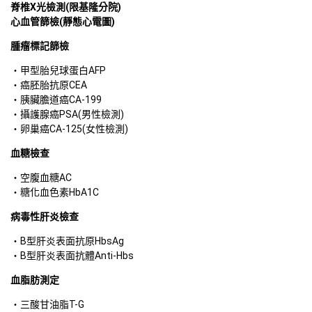
脊椎X光檢測(限基隆分院)
心血管篩檢(靜態心電圖)
腫瘤標記篩檢
甲型胎兒球蛋白AFP
癌胚胎抗原CEA
胰臟膽道癌CA-199
攝護腺癌PSA(男性檢測)
卵巢癌CA-125(女性檢測)
血糖檢查
空腹血糖AC
糖化血色素HbA1C
病毒性肝炎檢查
B型肝炎表面抗原HbsAg
B型肝炎表面抗體Anti-Hbs
血脂肪測定
三酸甘油脂T-G